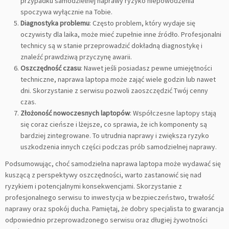
przypadku samodzielnej naprawy ryzyko niepowodzenia
spoczywa wyłącznie na Tobie.
Diagnostyka problemu
: Często problem, który wydaje się
oczywisty dla laika, może mieć zupełnie inne źródło. Profesjonalni
technicy są w stanie przeprowadzić dokładną diagnostykę i
znaleźć prawdziwą przyczynę awarii.
Oszczędność czasu
: Nawet jeśli posiadasz pewne umiejętności
techniczne, naprawa laptopa może zająć wiele godzin lub nawet
dni. Skorzystanie z serwisu pozwoli zaoszczędzić Twój cenny
czas.
Złożoność nowoczesnych laptopów
: Współczesne laptopy stają
się coraz cieńsze i lżejsze, co sprawia, że ich komponenty są
bardziej zintegrowane. To utrudnia naprawy i zwiększa ryzyko
uszkodzenia innych części podczas prób samodzielnej naprawy.
Podsumowując, choć samodzielna naprawa laptopa może wydawać się
kuszącą z perspektywy oszczędności, warto zastanowić się nad
ryzykiem i potencjalnymi konsekwencjami. Skorzystanie z
profesjonalnego serwisu to inwestycja w bezpieczeństwo, trwałość
naprawy oraz spokój ducha. Pamiętaj, że dobry specjalista to gwarancja
odpowiednio przeprowadzonego serwisu oraz długiej żywotności